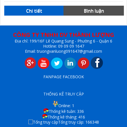
Chi tiết
Bình luận
CÔNG TY TNHH DV THÀNH LƯỢNG
Địa chỉ: 199/16F Lê Quang Sung - Phường 6 - Quận 6
Hotline: 09 09 09 1647
Email: truongvanluong091647@gmail.com
FANPAGE FACEBOOK
THỐNG KÊ TRUY CẬP
Online:
1
Thống kê tuần:
336
Thống kê tháng:
416
Tổng truy cập:
166348